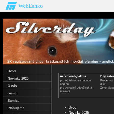
WebĽahko
Úvod
nářadí-nábytek na
Díly Zeto
Novinky 2025
zahradu
pro její lehkou a snadnou
Prodej nov
údržbu
dílů.
O nás
pro pohodlný odpočinek a
Zetor, Sup
relaxaci
Samci
Samice
Úvod
Plánujeme
Novinky 2025