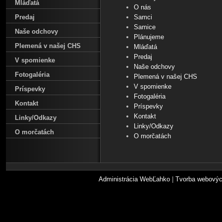
Mláďatá
O nás
Predaj
Samci
Samice
Naše odchovy
Plánujeme
Plemená v našej CHS
Mláďatá
Predaj
V spomienke
Naše odchovy
Fotogaléria
Plemená v našej CHS
V spomienke
Príspevky
Fotogaléria
Kontakt
Príspevky
Kontakt
Linky/Odkazy
Linky/Odkazy
O morčatách
O morčatách
Administrácia WebĽahko
|
Tvorba webovýc