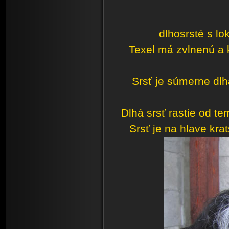
dlhosrsté s lo
Texel má zvlnenú a k
Srsť je súmerne dlhá
Dlhá srsť rastie od t
Srsť je na hlave krat