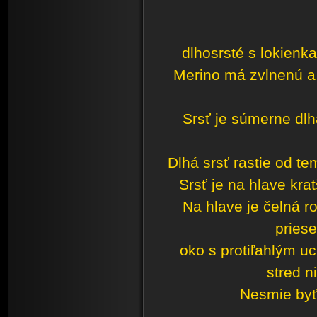
dlhosrsté s lokienk
Merino má zvlnenú a 
Srsť je súmerne dlhá
Dlhá srsť rastie od t
Srsť je na hlave krat
Na hlave je čelná r
pries
oko s protiľahlým u
stred n
Nesmie byť