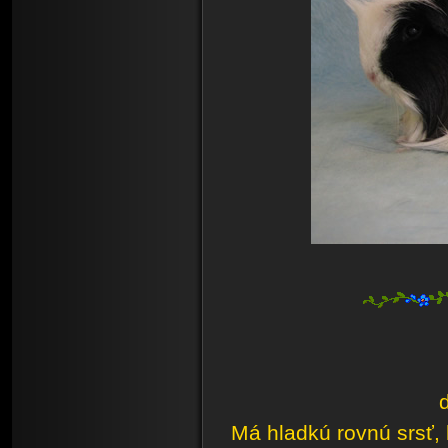
d
Má hladkú rovnú srsť, 