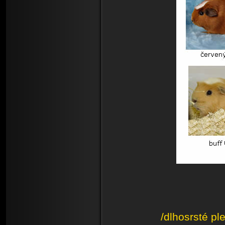
/dlhosrsté p