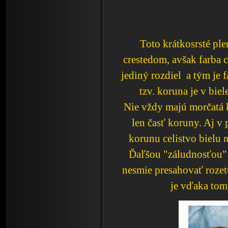
Toto
krátkosrsté pl
crestedom, avšak farba c
jediný rozdiel a tým je f
tzv. koruna je v biel
Nie vždy majú morčatá ko
len časť koruny. Aj v
korunu celistvo bielu n
Ďaľšou "záludnosťou" c
nesmie presahovať rozetu
je vďaka tom