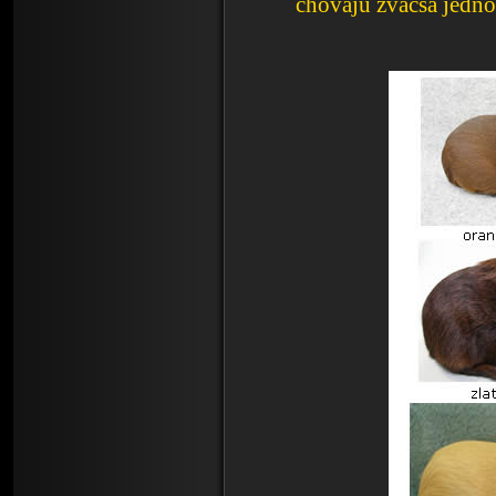
chovajú zväčša jedno