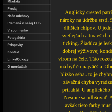
Mláďatá
Predaj
Anglický crested patr
Naše odchovy
nároky na údržbu srsti. 
Plemená v našej CHS
dlhších chlpov. U jedn
V spomienke
svetlejších a tmavších 
Fotogaléria
ticking. Žiadúca je lesk
Príspevky
dobrej výživovej kondí
Kontakt
vírom na čele. Táto rozet
Linky/Odkazy
má byť čo najväčšia. Obč
O morčatách
blízko seba.. to je chybn
závažná chyba vyradzuj
priľahlá. U anglického 
Nesmie sa odlišovať. A
avšak tieto farby mus