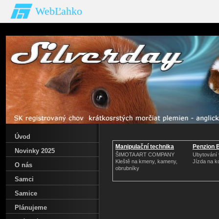
WebĽahko
Úvod
Manipulační technika
Penzion 
Novinky 2025
ŠIMOTA ART COMPANY
Ubytování 
Kleště na kmeny, kameny,
Jízda na ko
O nás
obrubníky
Samci
Samice
Plánujeme