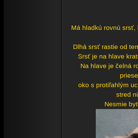
Má hladkú rovnú srsť, 
Dlhá srsť rastie od t
Srsť je na hlave krat
Na hlave je čelná r
pries
oko s protiľahlým u
stred n
Nesmie byť